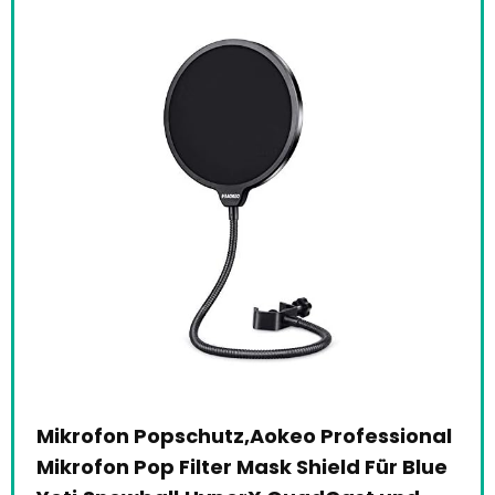
ür
Mikrofon Popschutz,Aokeo Professional
Log
4
Mikrofon Pop Filter Mask Shield Für Blue
Mik