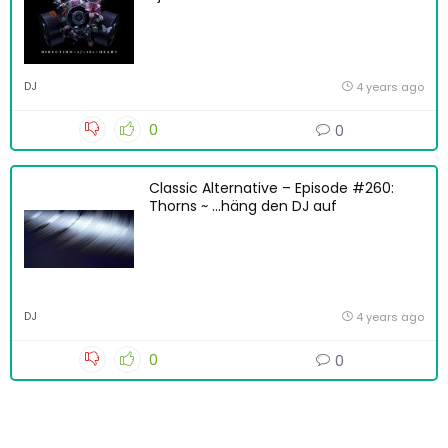
DJ
4 years ago
0
0
Classic Alternative – Episode #260:
Thorns ~ …häng den DJ auf
DJ
4 years ago
0
0