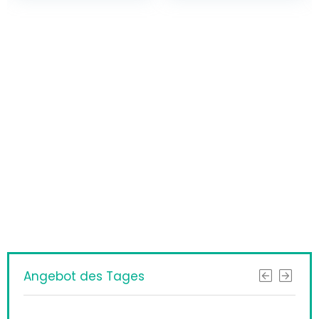
Haben Sie etwas
Interessantes
gefunden?
ERHALTEN SIE BESSERE ERGEBNISSE, INDEM
SIE NOCH HEUTE AKTUALISIEREN!
Angebot des Tages