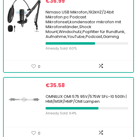
€
36.99
Nimaso USB Mikrofon,192kHZ/24bit
Mikrofon pc Podcast
Mikrofonset,kondensator mikrofon mit
Mikrofonständer,Shock
Mount,Windschutz,Popfilter für Rundfunk,
Aufnahme,YouTube,Podcast,Gaming
Already Sold: 60%
0
€
35.58
OMNILUX OMI 575 95V/575W SFc-10 500h |
HMI/MSR/HMP/OMI Lampen
Already Sold: 64%
0