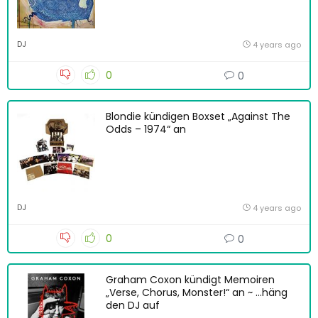
DJ
4 years ago
0
0
Blondie kündigen Boxset „Against The
Odds – 1974“ an
DJ
4 years ago
0
0
Graham Coxon kündigt Memoiren
„Verse, Chorus, Monster!“ an ~ …häng
den DJ auf