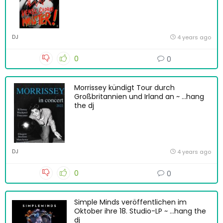
DJ
4 years ago
0
0
Morrissey kündigt Tour durch
Großbritannien und Irland an ~ …hang
the dj
DJ
4 years ago
0
0
Simple Minds veröffentlichen im
Oktober ihre 18. Studio-LP ~ …hang the
dj