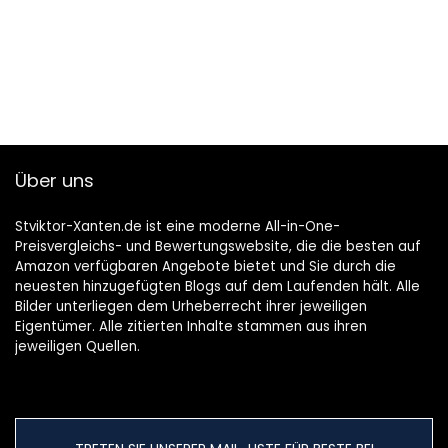
pin up
jeet city casino
jeetcity casino
1xbet.ng login
gacha club sex
phillips
winspark
casino770
Über uns
Stviktor-Xanten.de ist eine moderne All-in-One-
Preisvergleichs- und Bewertungswebsite, die die besten auf
Amazon verfügbaren Angebote bietet und Sie durch die
neuesten hinzugefügten Blogs auf dem Laufenden hält. Alle
Bilder unterliegen dem Urheberrecht ihrer jeweiligen
Eigentümer. Alle zitierten Inhalte stammen aus ihren
jeweiligen Quellen.