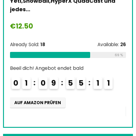
Yeti,Snowball,HyperX QuadCast und
Sc
jedes…
Str
36
€
12.50
€
5
le:
16
Already Sold:
18
Available:
26
Alre
75 %
69 %
Beeil dich! Angebot endet bald
Beei
0
1
0
9
5
5
1
0
0
AUF AMAZON PRÜFEN
AU